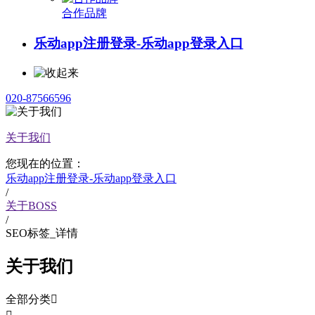
合作品牌
乐动app注册登录-乐动app登录入口
020-87566596
关于我们
您现在的位置：
乐动app注册登录-乐动app登录入口
/
关于BOSS
/
SEO标签_详情
关于我们
全部分类
