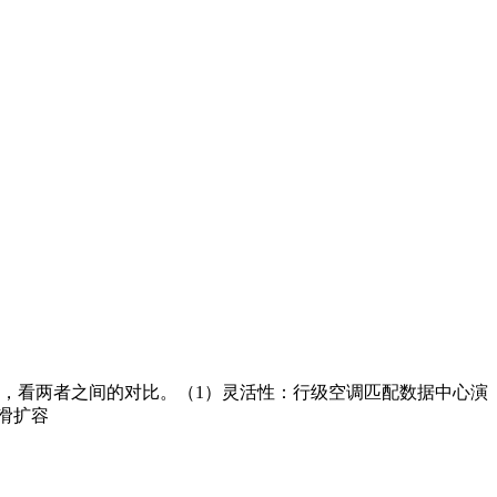
，看两者之间的对比。（1）灵活性：行级空调匹配数据中心演
滑扩容