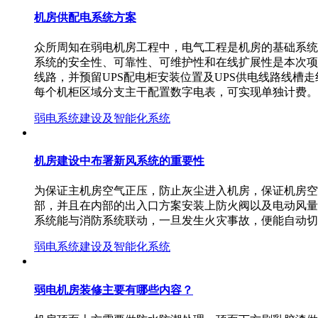
机房供配电系统方案
众所周知在弱电机房工程中，电气工程是机房的基础系统
系统的安全性、可靠性、可维护性和在线扩展性是本次项
线路，并预留UPS配电柜安装位置及UPS供电线路线
每个机柜区域分支主干配置数字电表，可实现单独计费
弱电系统建设及智能化系统
机房建设中布署新风系统的重要性
为保证主机房空气正压，防止灰尘进入机房，保证机房空
部，并且在内部的出入口方案安装上防火阀以及电动风量
系统能与消防系统联动，一旦发生火灾事故，便能自动切
弱电系统建设及智能化系统
弱电机房装修主要有哪些内容？