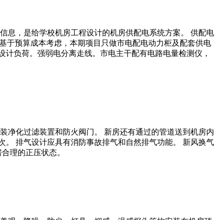
信息，是给学校机房工程设计的机房供配电系统方案。 供配电
，基于预算成本考虑，本期项目只做市电配电动力柜及配套供电
其设计负荷。强弱电分离走线。市电主干配有电路电量检测仪，
装净化过滤装置和防火阀门。 新房还有通过的管道送到机房内
次。 排气设计应具有消防事故排气和自然排气功能。 新风换气
房合理的正压状态。