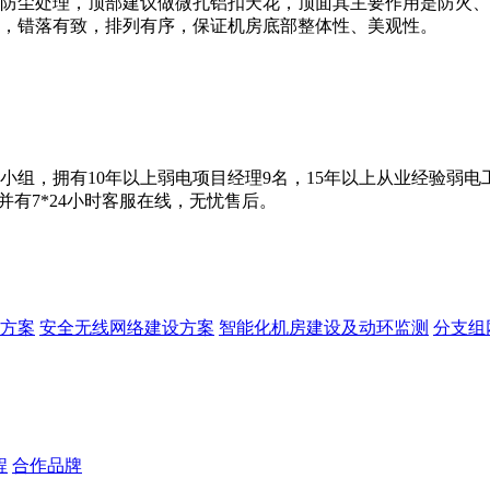
防尘处理，顶部建议做微孔铝扣天花，顶面其主要作用是防火、
，错落有致，排列有序，保证机房底部整体性、美观性。
组，拥有10年以上弱电项目经理9名，15年以上从业经验弱电
并有7*24小时客服在线，无忧售后。
方案
安全无线网络建设方案
智能化机房建设及动环监测
分支组
程
合作品牌