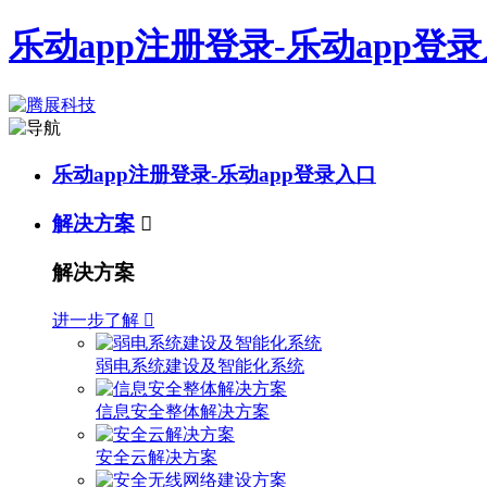
乐动app注册登录-乐动app登
乐动app注册登录-乐动app登录入口
解决方案

解决方案
进一步了解

弱电系统建设及智能化系统
信息安全整体解决方案
安全云解决方案